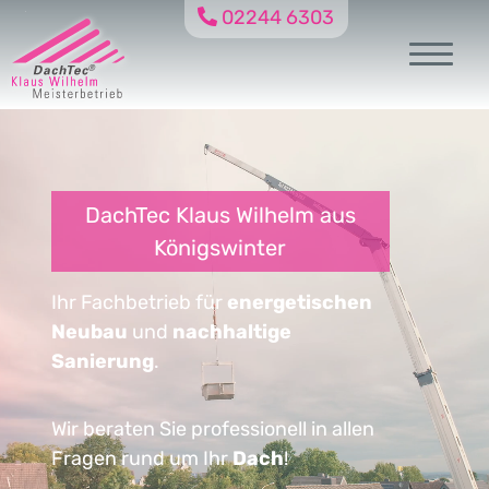
02244 6303
DachTec Klaus Wilhelm aus
Königswinter
Ihr Fachbetrieb für
energetischen
Neubau
und
nachhaltige
Sanierung
.
Wir beraten Sie professionell in allen
Fragen rund um Ihr
Dach
!