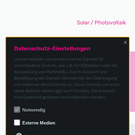
Solar / Photovoltaik
×
Datenschutz-Einstellungen
Unsere Website verwendet externe Dienste für
Bewirb Dich jetzt!
verschiedene Zwecke, wie z.B. für Statistiken oder die
Ausspielung von Multimedia. Durch Auswahl und
Bestätigung der Dienste stimmen Sie der Übertragung
von Daten an diese Dienste zu. Diese Dienste und auch
diese Website setzen ggf. auch Cookies. Die Auswahl
kann jederzeit geändert und widerrufen werden.
Dachfenster
Terrasse
Notwendig
Externe Medien