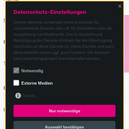
×
Datenschutz-Einstellungen
Straße (optional):
Unsere Website verwendet externe Dienste für
Bewirb Dich jetzt!
verschiedene Zwecke, wie z.B. für Statistiken oder die
Ausspielung von Multimedia. Durch Auswahl und
Bestätigung der Dienste stimmen Sie der Übertragung
PLZ & Ort (optional):
von Daten an diese Dienste zu. Diese Dienste und auch
diese Website setzen ggf. auch Cookies. Die Auswahl
kann jederzeit geändert und widerrufen werden.
Telefon:
Notwendig
Externe Medien
E-Mail:
Details
Ihre Nachricht:
Nur notwendige
Auswahl bestätigen