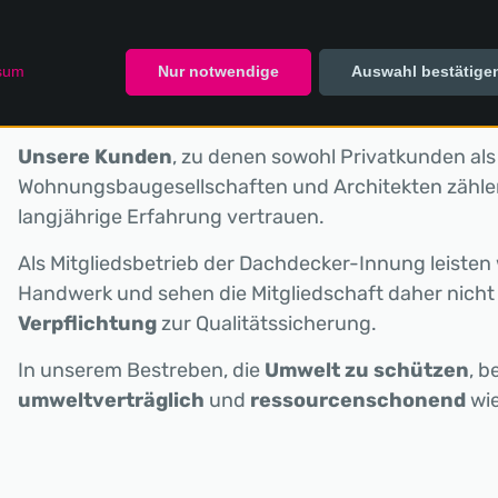
idungen
,
Isolierungen
,
Spenglerarbeiten
,
 unserem
Leistungsspektrum
.
sum
Nur notwendige
Auswahl bestätige
Unsere Kunden
, zu denen sowohl Privatkunden als
Wohnungsbaugesellschaften und Architekten zähle
langjährige Erfahrung vertrauen.
Als Mitgliedsbetrieb der Dachdecker-Innung leisten 
Handwerk und sehen die Mitgliedschaft daher nicht
Verpflichtung
zur Qualitätssicherung.
In unserem Bestreben, die
Umwelt zu schützen
, b
umweltverträglich
und
ressourcenschonend
wie