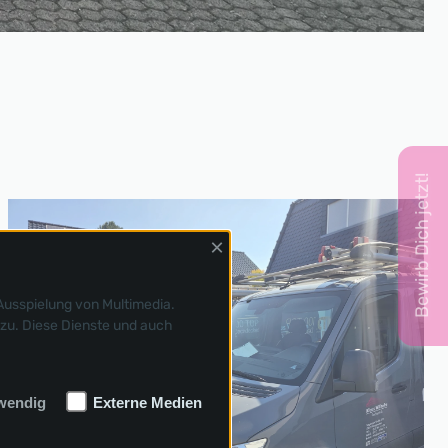
Bewirb Dich jetzt!
×
Ausspielung von Multimedia.
zu. Diese Dienste und auch
wendig
Externe Medien