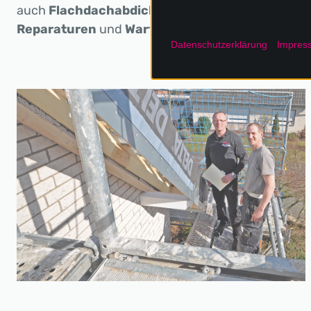
auch
Flachdachabdichtungen
,
Fassadenverkle
Reparaturen
und
Wartungsarbeiten
gehören zu
Datenschutzerklärung
Impres