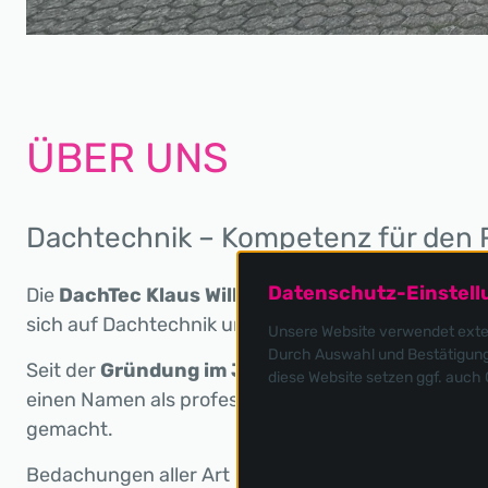
ÜBER UNS
Dachtechnik – Kompetenz für den 
Datenschutz-Einstel
Die
DachTec Klaus Wilhelm GmbH
ist ein inhaberg
sich auf Dachtechnik und Bauklempnerei spezialisie
Unsere Website verwendet extern
Durch Auswahl und Bestätigung 
Seit der
Gründung im Jahr 1991
hat sich das ste
diese Website setzen ggf. auch
einen Namen als professioneller Service-Anbieter 
gemacht.
Bedachungen aller Art in
Flach
- und
Steildachau