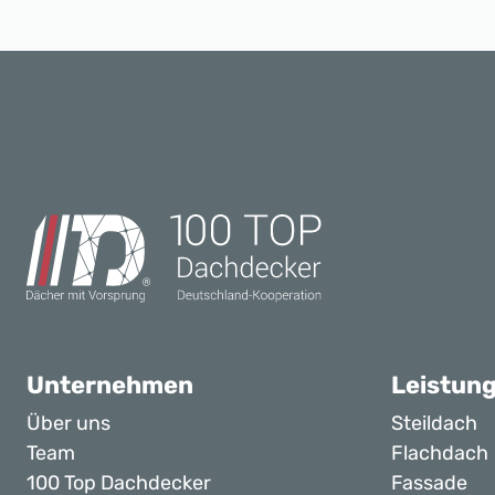
Unternehmen
Leistun
Über uns
Steildach
Team
Flachdach
100 Top Dachdecker
Fassade
Meisterhaft
Dachfenst
Mitgliedschaften
Wärmedä
Ausbildung
Terrasse &