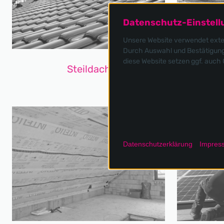
Datenschutz-Einstel
Unsere Website verwendet extern
Durch Auswahl und Bestätigung 
diese Website setzen ggf. auch
Steildach
Datenschutzerklärung
Impres