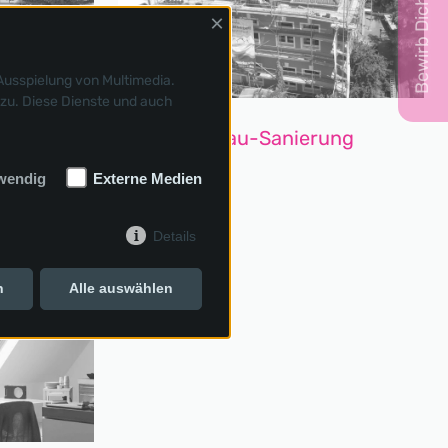
Bewirb Dich jetzt!
×
Ausspielung von Multimedia.
zu. Diese Dienste und auch
Altbau-Sanierung
wendig
Externe Medien
Details
Terrasse
n
Alle auswählen