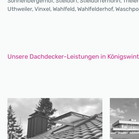
Sonnenbergerhof, Stieldorf, Stieldorferhohn, Thel
Uthweiler, Vinxel, Wahlfeld, Wahlfelderhof, Waschpoh
Unsere Dachdecker-Leistungen in Königswint