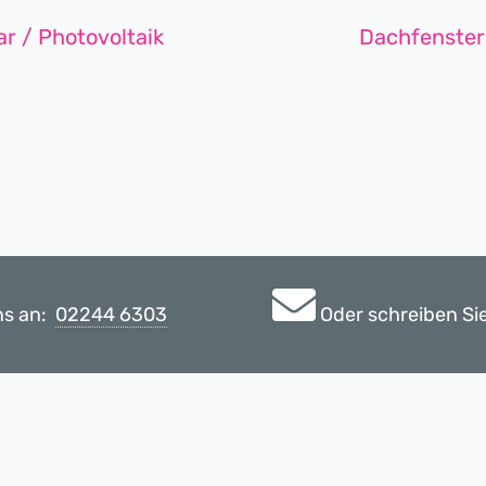
ar / Photovoltaik
Dachfenster
ns an:
02244 6303
Oder schreiben Si