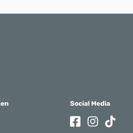
gen
Social Media
er
mmung
 Balkon