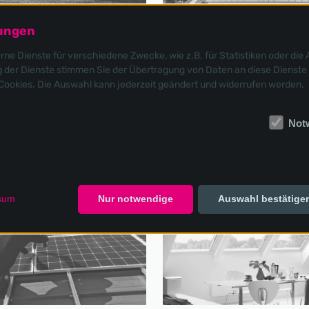
lungen
e Dienste für verschiedene Zwecke, wie z.B. für Statistiken oder die 
der Dienste stimmen Sie der Übertragung von Daten an diese Dienste 
 Cookies. Die Auswahl kann jederzeit geändert und widerrufen werden.
Flachdach
Fassade
Not
sum
Nur notwendige
Auswahl bestätige