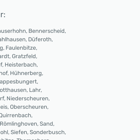
r:
hauserhohn, Bennerscheid,
ahlhausen, Düferoth,
g, Faulenbitze,
rdt, Gratzfeld,
, Heisterbach,
hof, Hühnerberg,
Kappesbungert,
otthausen, Lahr,
f, Niederscheuren,
eis, Oberscheuren,
 Quirrenbach,
 Römlinghoven, Sand,
hl, Siefen, Sonderbusch,