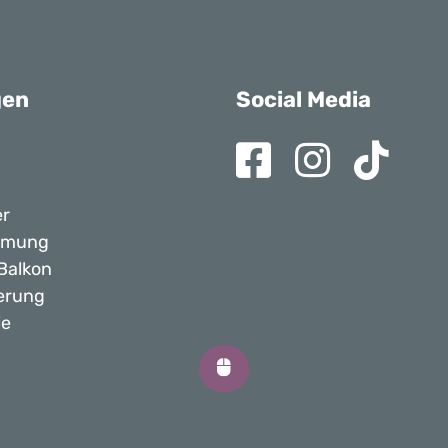
gen
Social Media
er
mmung
 Balkon
erung
ie