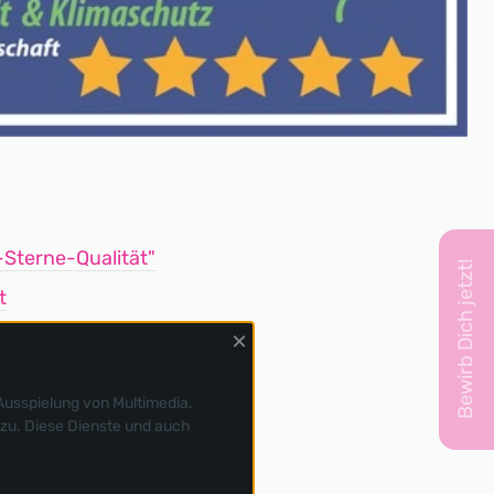
-Sterne-Qualität"
Bewirb Dich jetzt!
t
×
Ausspielung von Multimedia.
zu. Diese Dienste und auch