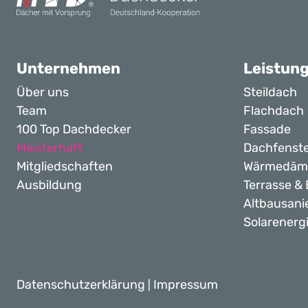
Unternehmen
Leistun
Über uns
Steildach
Team
Flachdach
100 Top Dachdecker
Fassade
Meisterhaft
Dachfenst
Mitgliedschaften
Wärmedä
Ausbildung
Terrasse &
Altbausani
Solarenerg
Datenschutzerklärung
Impressum
|