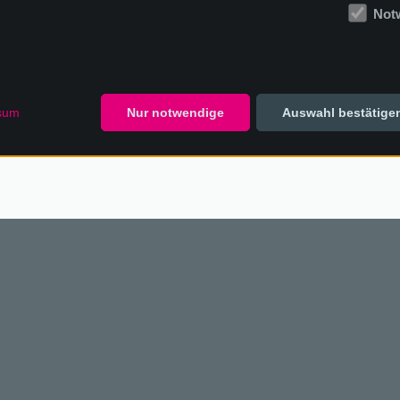
Not
ns an:
02244 6303
Oder schreiben Si
sum
Nur notwendige
Auswahl bestätige