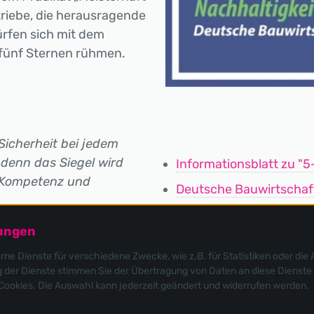
riebe, die herausragende
ürfen sich mit dem
 fünf Sternen rühmen.
Sicherheit bei jedem
 denn das Siegel wird
Informationsblatt zu "5
e Kompetenz und
Deutsche Bauwirtschaf
lungen
e Dienste für verschiedene Zwecke, wie z.B. für Statistiken oder die 
der Dienste stimmen Sie der Übertragung von Daten an diese Dienste 
 Cookies. Die Auswahl kann jederzeit geändert und widerrufen werden.