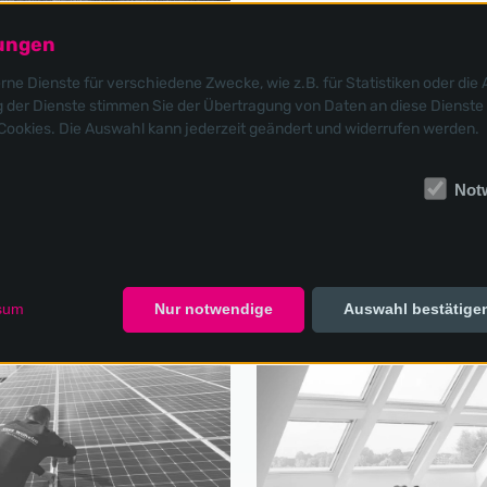
lungen
e Dienste für verschiedene Zwecke, wie z.B. für Statistiken oder die 
der Dienste stimmen Sie der Übertragung von Daten an diese Dienste 
 Cookies. Die Auswahl kann jederzeit geändert und widerrufen werden.
Flachdach
Fassade
Not
sum
Nur notwendige
Auswahl bestätige