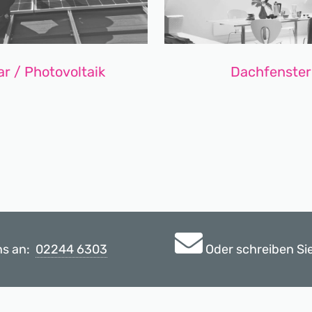
ar / Photovoltaik
Dachfenster
ns an:
02244 6303
Oder schreiben Si