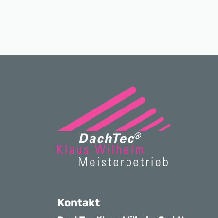
Kontakt
DachTec Klaus Wilhelm GmbH
Siegburger Str. 270
53639 Königswinter