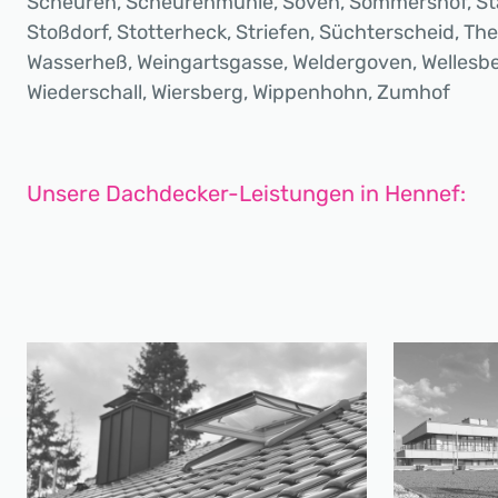
Scheuren, Scheurenmühle, Söven, Sommershof, Sta
Stoßdorf, Stotterheck, Striefen, Süchterscheid, Th
Wasserheß, Weingartsgasse, Weldergoven, Wellesb
Wiederschall, Wiersberg, Wippenhohn, Zumhof
Unsere Dachdecker-Leistungen in Hennef: