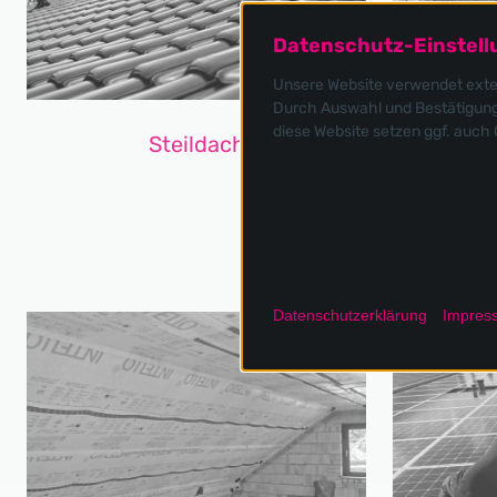
Datenschutz-Einstel
Unsere Website verwendet extern
Durch Auswahl und Bestätigung 
diese Website setzen ggf. auch
Steildach
Datenschutzerklärung
Impres