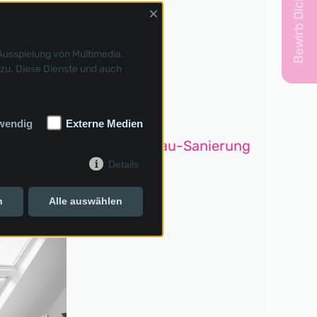
Bewirb Dich jetzt!
×
Ausspielung von Multimedia.
zu. Diese Dienste und auch
Altbau-Sanierung
wendig
Externe Medien
Details
n
Alle auswählen