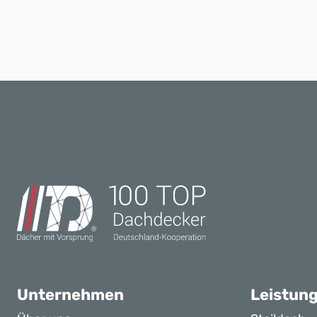
Unternehmen
Leistun
Über uns
Steildach
Team
Flachdach
100 Top Dachdecker
Fassade