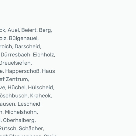
k, Auel, Beiert, Berg,
olz, Bülgenauel,
roich, Darscheid,
Dürresbach, Eichholz,
Greuelsiefen,
le, Happerschoß, Haus
nef Zentrum,
, Hüchel, Hülscheid,
 Köschbusch, Kraheck,
ausen, Lescheid,
h, Michelshohn,
, Oberhalberg,
Rütsch, Schächer,